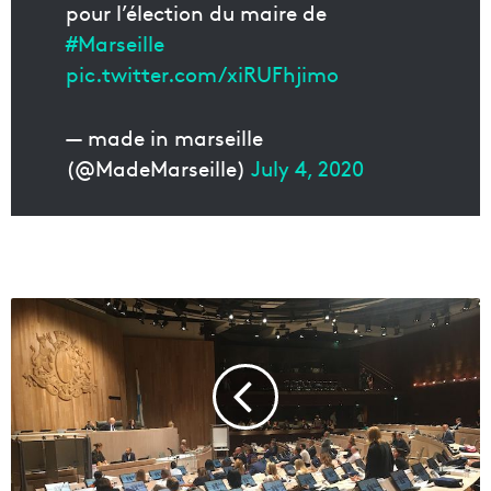
pour l’élection du maire de
#Marseille
pic.twitter.com/xiRUFhjimo
— made in marseille
(@MadeMarseille)
July 4, 2020
M
u
n
i
c
i
p
a