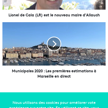
e
C
a
Lionel de Cala (LR) est le nouveau maire d'Allauch
l
a
M
(
u
L
n
R
i
)
c
e
i
s
p
t
a
l
l
e
e
Municipales 2020 : Les premières estimations à
n
s
Marseille en direct
o
2
u
0
v
2
e
0
a
:
u
L
Copyright © 2014-2022
Made in Marseille
. Tous droits