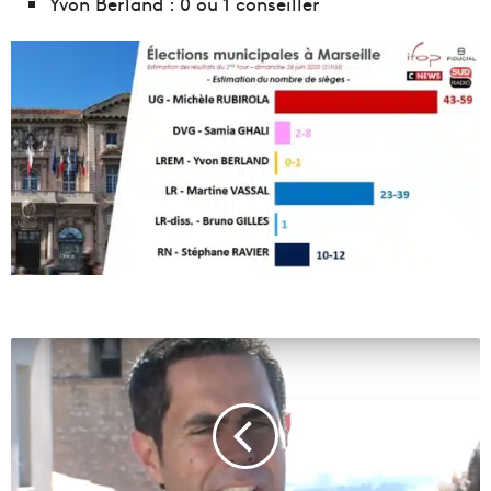
Yvon Berland : 0 ou 1 conseiller
L
i
o
n
e
l
d