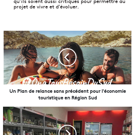
qu’ils soient aussi critiques pour permettre au
projet de vivre et d’évoluer.
U
n
P
l
a
n
d
e
r
e
Un Plan de relance sans précédent pour l'économie
l
touristique en Région Sud
a
n
U
c
n
e
r
s
e
a