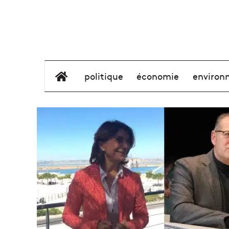
élément de menu
politique
économie
environ