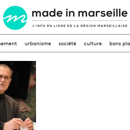
nement
urbanisme
société
culture
bons pl