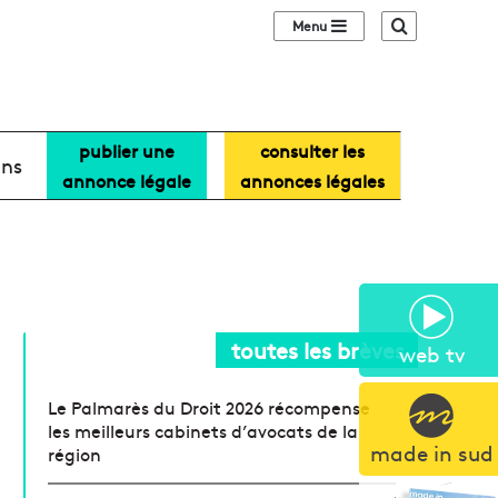
Sidebar (barre lat
Recherche
publier une
consulter les
ans
annonce légale
annonces légales
toutes les brèves
web tv
Le Palmarès du Droit 2026 récompense
les meilleurs cabinets d’avocats de la
made in sud
région