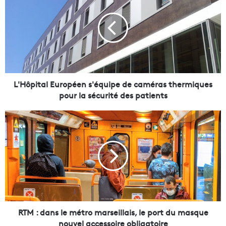
H
ô
p
i
t
a
l
E
L'Hôpital Européen s'équipe de caméras thermiques
u
pour la sécurité des patients
r
o
R
p
T
é
M
e
:
n
d
s
a
'
n
é
s
q
l
u
e
RTM : dans le métro marseillais, le port du masque
i
m
nouvel accessoire obligatoire