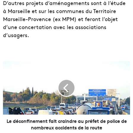
D’autres projets d’aménagements sont à l’étude
à Marseille et sur les communes du Territoire
Marseille-Provence (ex MPM) et feront l’objet
d’une concertation avec les associations
d’usagers.
L
e
d
é
c
o
n
f
i
n
Le déconfinement fait craindre au préfet de police de
e
nombreux accidents de la route
m