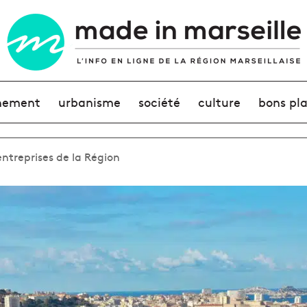
nement
urbanisme
société
culture
bons pl
entreprises de la Région