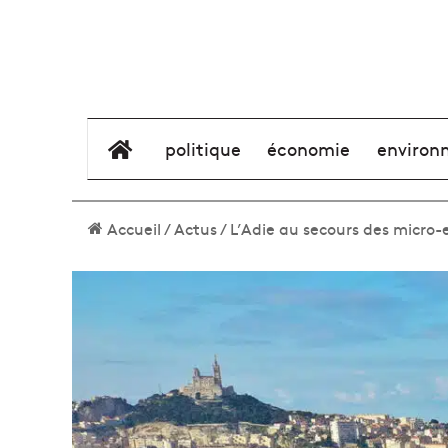
élément de menu
politique
économie
environ
Accueil
/
Actus
/
L’Adie au secours des micro-