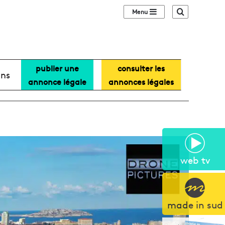
Sidebar (barre lat
Recherche
publier une
consulter les
ans
annonce légale
annonces légales
web tv
made in sud