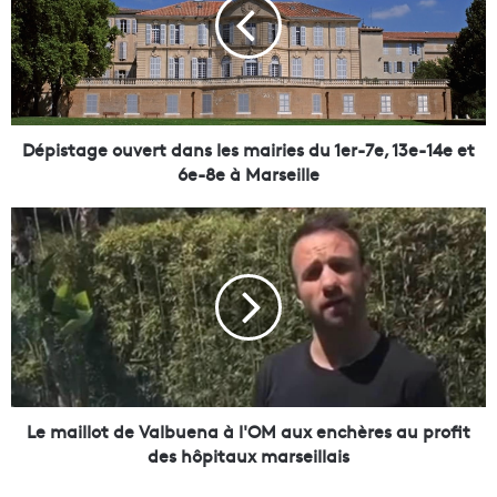
i
s
t
a
g
e
o
Dépistage ouvert dans les mairies du 1er-7e, 13e-14e et
u
6e-8e à Marseille
v
e
L
r
e
t
m
d
a
a
i
n
l
s
l
l
o
e
t
s
d
Le maillot de Valbuena à l'OM aux enchères au profit
m
e
des hôpitaux marseillais
a
V
i