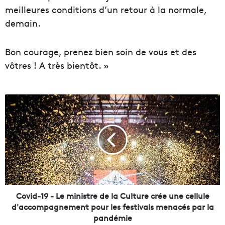
meilleures conditions d’un retour à la normale,
demain.
Bon courage, prenez bien soin de vous et des
vôtres ! A très bientôt. »
C
o
v
i
d
-
1
9
-
L
Covid-19 - Le ministre de la Culture crée une cellule
e
d'accompagnement pour les festivals menacés par la
m
pandémie