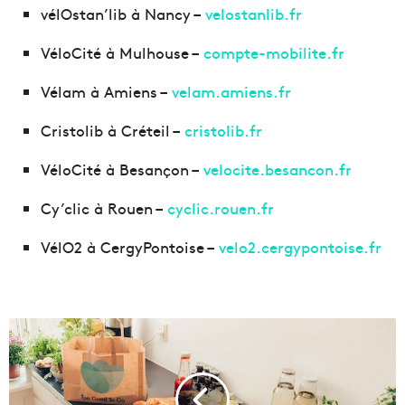
vélOstan’lib à Nancy –
velostanlib.fr
VéloCité à Mulhouse –
compte-mobilite.fr
Vélam à Amiens –
velam.amiens.fr
Cristolib à Créteil –
cristolib.fr
VéloCité à Besançon –
velocite.besancon.fr
Cy’clic à Rouen –
cyclic.rouen.fr
VélO2 à CergyPontoise –
velo2.cergypontoise.fr
L
'
a
p
p