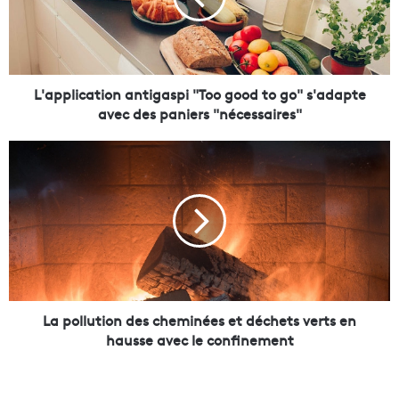
l
i
c
a
t
L'application antigaspi "Too good to go" s'adapte
i
avec des paniers "nécessaires"
o
n
L
a
a
n
p
t
o
i
l
g
l
a
u
s
t
p
i
i
o
La pollution des cheminées et déchets verts en
"
n
hausse avec le confinement
T
d
o
e
o
s