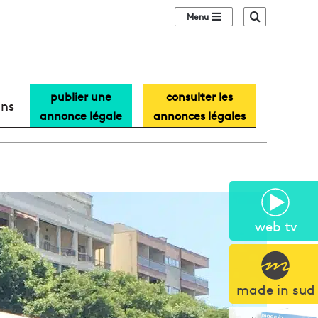
Sidebar (barre lat
Recherche
publier une
consulter les
ans
annonce légale
annonces légales
web tv
made in sud