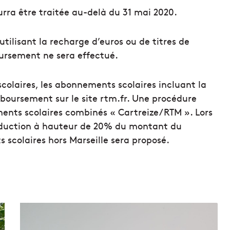
a être traitée au-delà du 31 mai 2020.
utilisant la recharge d’euros ou de titres de
ursement ne sera effectué.
olaires, les abonnements scolaires incluant la
boursement sur le site rtm.fr. Une procédure
ents scolaires combinés « Cartreize/RTM ». Lors
réduction à hauteur de 20% du montant du
scolaires hors Marseille sera proposé.
T
é
m