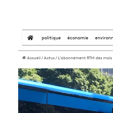
élément de menu
politique
économie
environ
Accueil
/
Actus
/
L’abonnement RTM des mois d