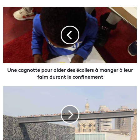
U
n
e
c
a
g
n
o
t
t
Une cagnotte pour aider des écoliers à manger à leur
e
faim durant le confinement
p
o
P
u
e
r
n
a
d
i
a
d
n
e
t
r
l