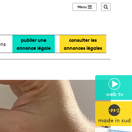
Sidebar (barre lat
Recherche
publier une
consulter les
ans
annonce légale
annonces légales
web tv
made in sud