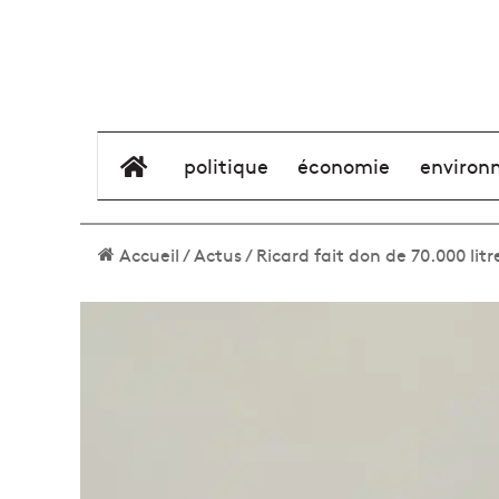
élément de menu
politique
économie
environ
Accueil
/
Actus
/
Ricard fait don de 70.000 litr