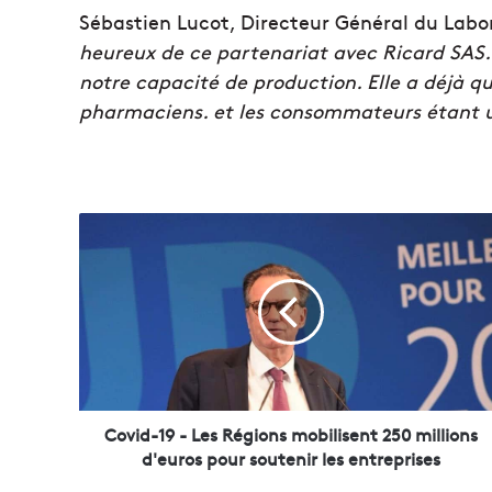
Sébastien Lucot, Directeur Général du Labo
heureux de ce partenariat avec Ricard SAS
notre capacité de production. Elle a déjà 
pharmaciens. et les consommateurs étant u
C
o
v
i
d
-
1
9
-
L
Covid-19 - Les Régions mobilisent 250 millions
e
d'euros pour soutenir les entreprises
s