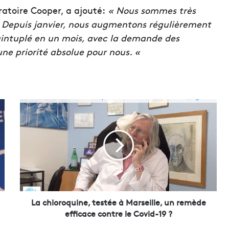
ratoire Cooper, a ajouté:
« Nous sommes très
. Depuis janvier, nous augmentons régulièrement
quintuplé en un mois, avec la demande des
ne priorité absolue pour nous. «
L
a
c
h
l
o
r
o
q
u
La chloroquine, testée à Marseille, un remède
i
efficace contre le Covid-19 ?
n