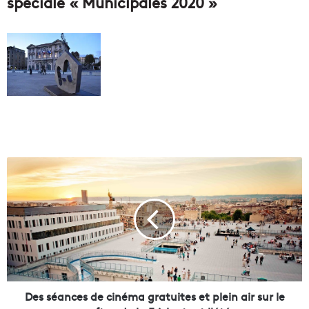
spéciale « Municipales 2020 »
D
e
s
s
é
a
n
c
e
s
Des séances de cinéma gratuites et plein air sur le
d