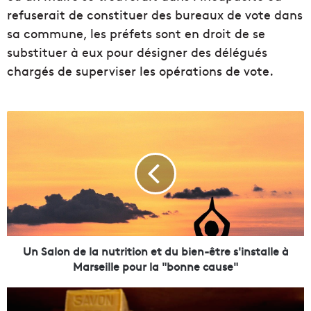
refuserait de constituer des bureaux de vote dans
sa commune, les préfets sont en droit de se
substituer à eux pour désigner des délégués
chargés de superviser les opérations de vote.
U
n
S
a
l
o
n
d
e
l
Un Salon de la nutrition et du bien-être s'installe à
a
Marseille pour la "bonne cause"
n
u
1
t
3