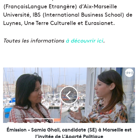
(FrançaisLangue Etrangère) d’Aix-Marseille
Université, IBS (International Business School) de
Luynes, Une Terre Culturelle et Eurasianet.
Toutes les informations
à découvrir ici
.
É
m
i
s
s
i
o
n
-
S
Émission - Samia Ghali, candidate (SE) à Marseille est
a
l’invitée de L’Aparté Politique