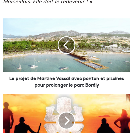
Marseillais. Elle doit le redevenir ! »
L
e
p
r
o
j
e
t
d
e
Le projet de Martine Vassal avec ponton et piscines
M
pour prolonger le parc Borély
a
r
K
t
o
i
h
n
-
e
L
V
a