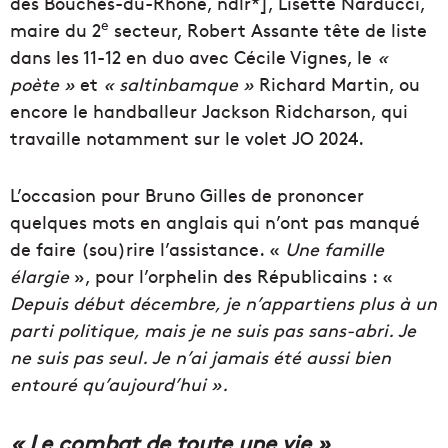
des Bouches-du-Rhône, ndlr*], Lisette Narducci,
e
maire du 2
secteur, Robert Assante tête de liste
dans les 11-12 en duo avec Cécile Vignes, le
«
poète »
et
« saltinbamque »
Richard Martin, ou
encore le handballeur Jackson Ridcharson, qui
travaille notamment sur le volet JO 2024.
L’occasion pour Bruno Gilles de prononcer
quelques mots en anglais qui n’ont pas manqué
de faire (sou)rire l’assistance. «
Une famille
élargie
», pour l’orphelin des Républicains : «
Depuis début décembre, je n’appartiens plus à un
parti politique, mais je ne suis pas sans-abri. Je
ne suis pas seul. Je n’ai jamais été aussi bien
entouré qu’aujourd’hui ».
« Le combat de toute une vie »