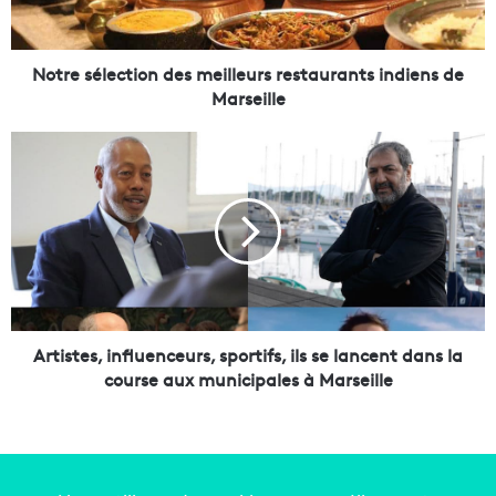
é
l
e
c
Notre sélection des meilleurs restaurants indiens de
t
Marseille
i
o
A
n
r
d
t
e
i
s
s
m
t
e
e
i
s
l
,
l
i
Artistes, influenceurs, sportifs, ils se lancent dans la
e
n
course aux municipales à Marseille
u
f
r
l
s
u
r
e
e
n