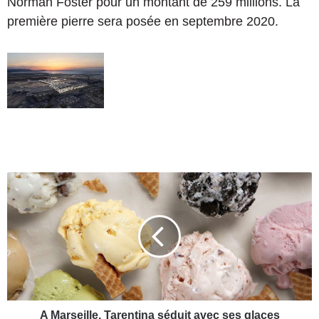
Norman Foster pour un montant de 259 millions. La
première pierre sera posée en septembre 2020.
A
M
a
r
s
e
i
l
l
e
A Marseille, Tarentina séduit avec ses glaces