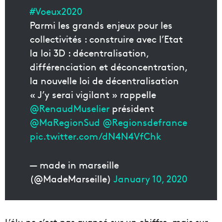
#Voeux2020
Parmi les grands enjeux pour les
collectivités : construire avec l’Etat
la loi 3D : décentralisation,
différenciation et déconcentration,
la nouvelle loi de décentralisation
« J’y serai vigilant » rappelle
@RenaudMuselier
président
@MaRegionSud
@Regionsdefrance
pic.twitter.com/dN4N4VfChk
— made in marseille
(@MadeMarseille)
January 10, 2020
L’élu ne s’est pas avancé sur un chiffre, mais sur