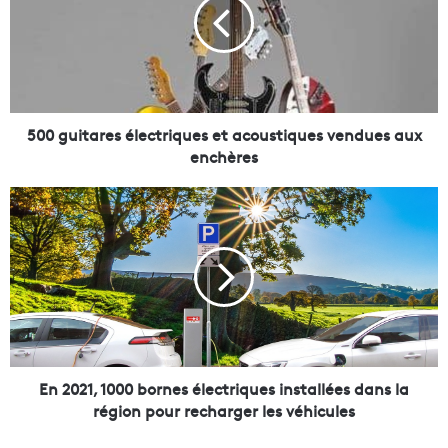
g
u
i
t
a
r
e
500 guitares électriques et acoustiques vendues aux
s
enchères
é
l
E
e
n
c
2
t
0
r
2
i
1
q
,
u
1
e
0
s
0
En 2021, 1000 bornes électriques installées dans la
e
0
région pour recharger les véhicules
t
b
a