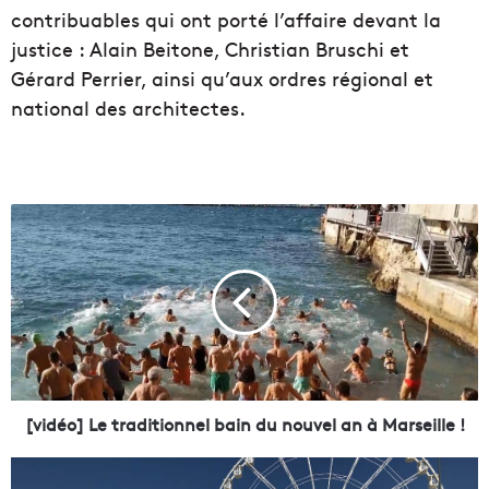
contribuables qui ont porté l’affaire devant la
justice : Alain Beitone, Christian Bruschi et
Gérard Perrier, ainsi qu’aux ordres régional et
national des architectes.
[
v
i
d
é
o
]
L
e
t
[vidéo] Le traditionnel bain du nouvel an à Marseille !
r
a
L