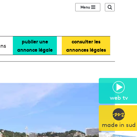
Sidebar (barre lat
Recherche
publier une
consulter les
ans
annonce légale
annonces légales
web tv
made in sud