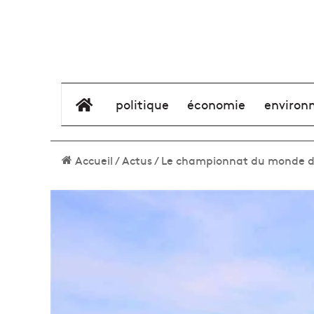
élément de menu
politique
économie
environ
Accueil
/
Actus
/
Le championnat du monde de 