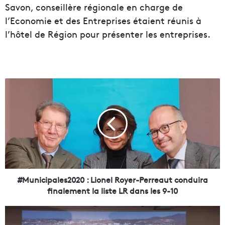
Savon, conseillère régionale en charge de
l’Economie et des Entreprises étaient réunis à
l’hôtel de Région pour présenter les entreprises.
#
M
u
n
i
c
i
p
a
l
#Municipales2020 : Lionel Royer-Perreaut conduira
e
finalement la liste LR dans les 9-10
s
2
M
0
u