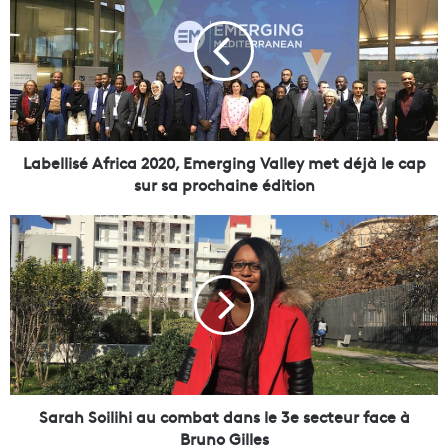
b
e
l
l
i
s
é
A
Labellisé Africa 2020, Emerging Valley met déjà le cap
f
sur sa prochaine édition
r
i
S
c
a
a
r
2
a
0
h
2
S
0
o
,
i
E
l
m
i
Sarah Soilihi au combat dans le 3e secteur face à
e
h
Bruno Gilles