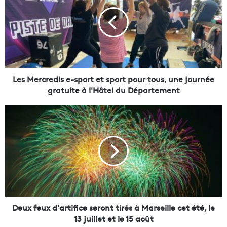
s
M
e
r
c
r
e
d
Les Mercredis e-sport et sport pour tous, une journée
i
gratuite à l'Hôtel du Département
s
e
D
-
e
s
u
p
x
o
f
r
e
t
u
e
x
t
d
s
'
Deux feux d'artifice seront tirés à Marseille cet été, le
p
a
13 juillet et le 15 août
o