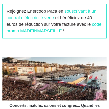
Rejoignez Enercoop Paca en
souscrivant à un
contrat d’électricité verte
et bénéficiez de 40
euros de réduction sur votre facture avec le
code
promo MADEINMARSEILLE
!
C
o
n
c
e
r
t
s
,
m
Concerts, matchs, salons et congrès... Quand les