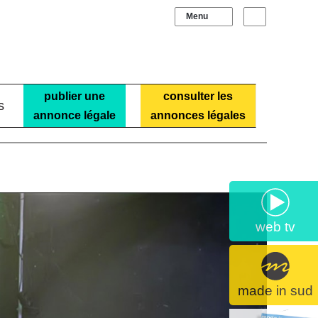
Sidebar (barre laté
Recherche
publier une
consulter les
s
annonce légale
annonces légales
web tv
made in sud