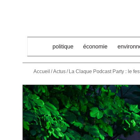
élément de menu
politique
économie
environ
Accueil
/
Actus
/
La Claque Podcast Party : le fes