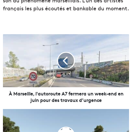
son du phénomène marseillais. L’un des artistes
français les plus écoutés et bankable du moment.
À
M
a
r
s
e
i
l
l
e
À Marseille, l'autoroute A7 fermera un week-end en
,
juin pour des travaux d’urgence
l
'
À
a
I
u
s
t
t