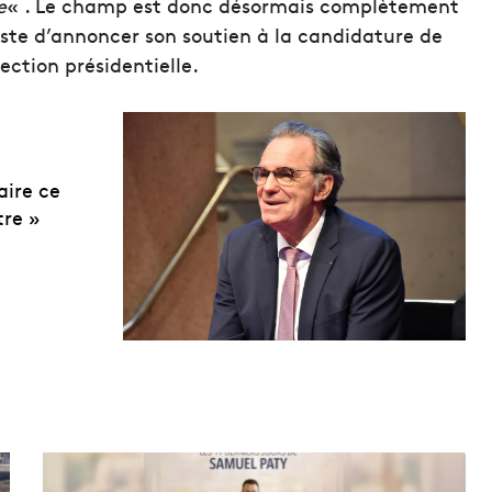
e
« . Le champ est donc désormais complètement
juste d’annoncer son soutien à la candidature de
lection présidentielle.
aire ce
tre »
L
e