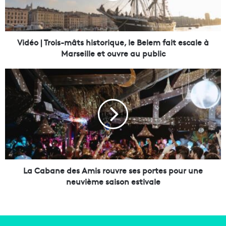
T
r
o
i
Vidéo | Trois-mâts historique, le Belem fait escale à
s
Marseille et ouvre au public
-
m
L
â
a
t
C
s
a
h
b
i
a
s
n
t
e
o
d
r
e
La Cabane des Amis rouvre ses portes pour une
i
s
neuvième saison estivale
q
A
u
m
e
i
,
s