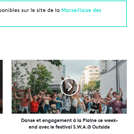
onibles sur le site de la
Marseillaise des
D
a
n
s
e
e
t
e
n
g
Danse et engagement à la Plaine ce week-
a
end avec le festival S.W.A.G Outside
g