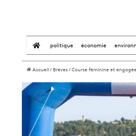
élément de menu
politique
économie
environ
Accueil
/
Brèves
/
Course féminine et engagée,