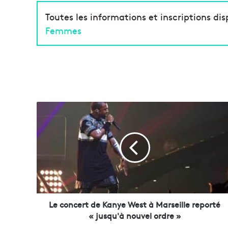
Toutes les informations et inscriptions disp
Femmes
L
e
c
o
n
c
e
r
t
d
Le concert de Kanye West à Marseille reporté
e
« jusqu'à nouvel ordre »
K