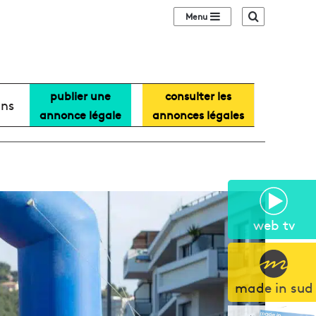
Sidebar (barre lat
Recherche
publier une
consulter les
ans
annonce légale
annonces légales
web tv
made in sud