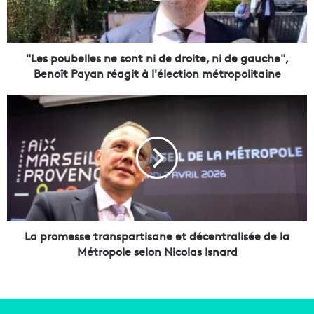
u
b
e
l
"Les poubelles ne sont ni de droite, ni de gauche",
l
Benoît Payan réagit à l'élection métropolitaine
e
s
L
n
a
e
p
s
r
o
o
n
m
t
e
n
s
i
s
d
e
La promesse transpartisane et décentralisée de la
e
t
Métropole selon Nicolas Isnard
d
r
r
a
o
n
i
s