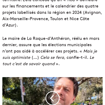
sur les financements et le calendrier des quatre
projets labellisés dans la région en 2024 (Avignon,
Aix-Marseille-Provence, Toulon et Nice Côte
d’Azur).
Le maire de La Roque-d’Anthéron, réélu en mars
dernier, assure que les élections municipales
n’ont pas aidé à accélérer ces projets. «
Mais je
suis optimiste
(…)
Cela se fera,
confie-t-il.
Le
tout c’est de savoir quand
».
"
L
e
s
p
o