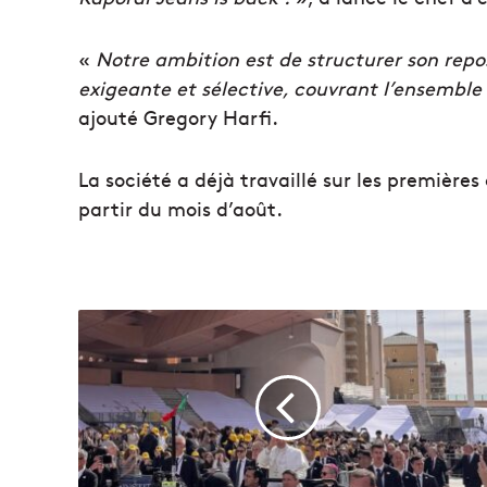
«
Notre ambition est de structurer son rep
exigeante et sélective, couvrant l’ensembl
ajouté Gregory Harfi.
La société a déjà travaillé sur les premières
partir du mois d’août.
À
M
o
n
a
c
o
,