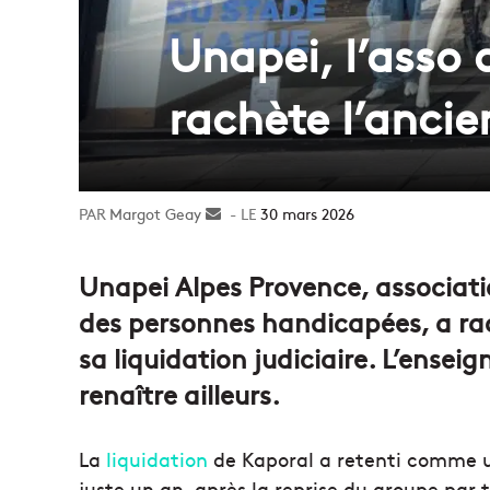
Unapei, l’ass
rachète l’ancie
Margot Geay
Envoyer
30 mars 2026
un
courriel
Unapei Alpes Provence, associatio
des personnes handicapées, a rac
sa liquidation judiciaire. L’enseig
renaître ailleurs.
La
liquidation
de Kaporal a retenti comme un 
juste un an, après la reprise du groupe par t