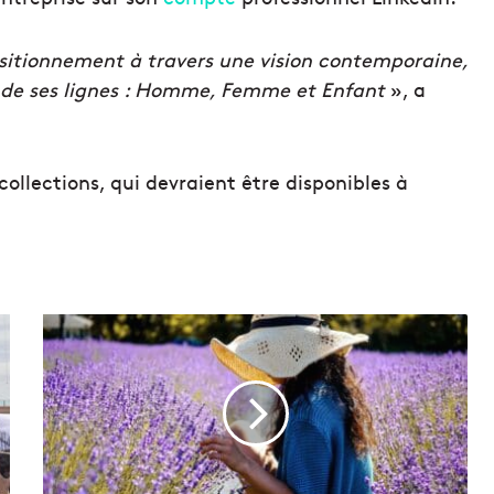
ositionnement à travers une vision contemporaine,
e de ses lignes : Homme, Femme et Enfant
», a
 collections, qui devraient être disponibles à
L
a
P
r
o
v
e
n