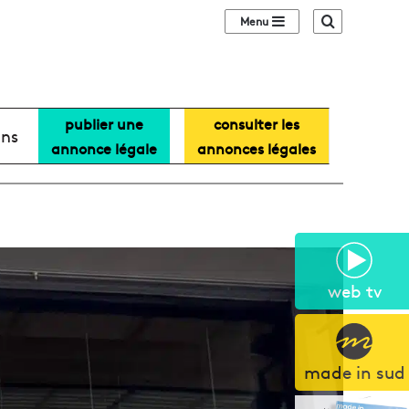
Sidebar (barre lat
Recherche
publier une
consulter les
ans
annonce légale
annonces légales
web tv
made in sud