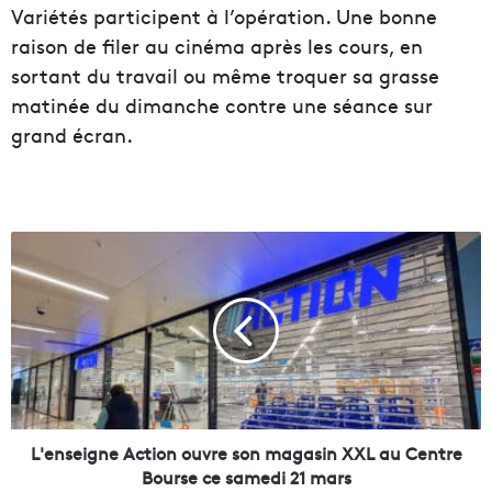
Variétés participent à l’opération. Une bonne
raison de filer au cinéma après les cours, en
sortant du travail ou même troquer sa grasse
matinée du dimanche contre une séance sur
grand écran.
L
'
e
n
s
e
i
g
n
e
L'enseigne Action ouvre son magasin XXL au Centre
A
Bourse ce samedi 21 mars