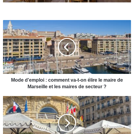
M
o
d
e
d
'
e
m
p
l
Mode d'emploi : comment va-t-on élire le maire de
o
Marseille et les maires de secteur ?
i
:
S
c
u
o
r
m
l
m
e
e
V