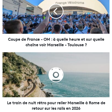
u
p
e
d
e
F
r
a
Coupe de France - OM : à quelle heure et sur quelle
n
chaîne voir Marseille - Toulouse ?
c
e
L
-
e
O
t
M
r
:
a
à
i
q
n
u
d
e
e
l
n
Le train de nuit rétro pour relier Marseille à Rome de
l
u
retour sur les rails en 2026