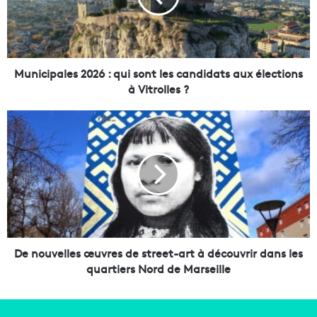
i
p
a
l
e
Municipales 2026 : qui sont les candidats aux élections
s
à Vitrolles ?
2
0
D
2
e
6
n
:
o
q
u
u
v
i
e
s
l
o
l
n
e
De nouvelles œuvres de street-art à découvrir dans les
t
s
quartiers Nord de Marseille
l
œ
e
u
s
v