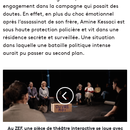
engagement dans la campagne qui posait des
doutes. En effet, en plus du choc émotionnel
après l’assassinat de son frère, Amine Kessaci est
sous haute protection policière et vit dans une
résidence secrète et surveillée. Une situation
dans laquelle une bataille politique intense
aurait pu passer au second plan.
A
u
Z
E
F
,
u
n
e
p
Au ZEF, une pièce de théâtre interactive se joue avec