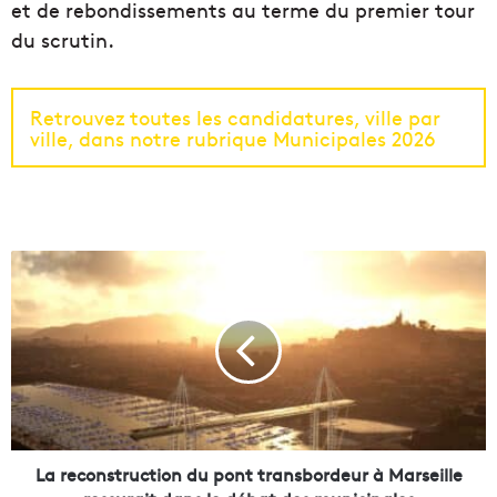
et de rebondissements au terme du premier tour
du scrutin.
Retrouvez toutes les candidatures, ville par
ville, dans notre rubrique Municipales 2026
L
a
r
e
c
o
n
s
t
r
La reconstruction du pont transbordeur à Marseille
u