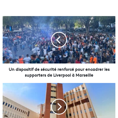
U
n
d
i
s
p
o
s
i
t
Un dispositif de sécurité renforcé pour encadrer les
i
supporters de Liverpool à Marseille
f
d
À
e
M
s
a
é
r
c
s
u
e