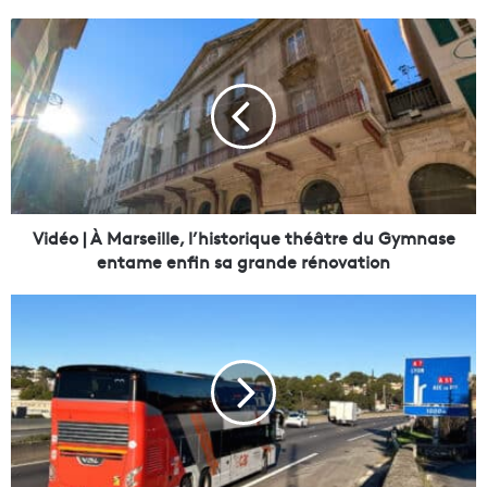
V
i
d
é
o
|
À
M
a
r
Vidéo | À Marseille, l’historique théâtre du Gymnase
s
entame enfin sa grande rénovation
e
i
E
l
n
l
t
e
r
,
e
l
M
’
a
h
r
i