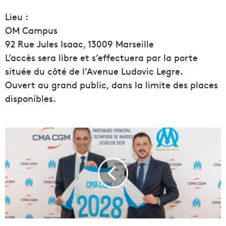
Lieu :
OM Campus
92 Rue Jules Isaac, 13009 Marseille
L’accès sera libre et s’effectuera par la porte
située du côté de l’Avenue Ludovic Legre.
Ouvert au grand public, dans la limite des places
disponibles.
C
M
A
C
G
M
j
o
u