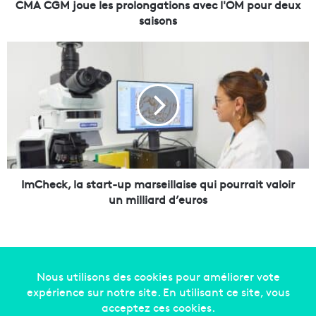
e
CMA CGM joue les prolongations avec l'OM pour deux
l
saisons
e
s
I
p
m
r
C
o
h
l
e
o
c
n
k
g
,
a
l
t
a
ImCheck, la start-up marseillaise qui pourrait valoir
i
s
un milliard d’euros
o
t
n
a
s
r
a
t
v
-
e
u
Copyright © 2014-2022
Made in Marseille
. Tous droits
c
p
réservés -
mentions légales
-
nous contacter
-
qui
l
m