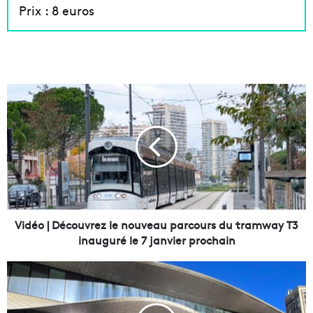
Prix : 8 euros
V
i
d
é
o
|
D
é
c
o
Vidéo | Découvrez le nouveau parcours du tramway T3
u
inauguré le 7 janvier prochain
v
r
R
e
a
z
c
l
h