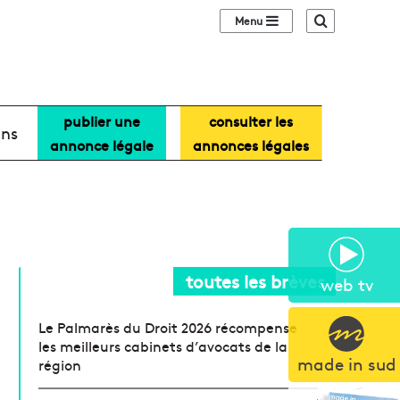
Sidebar (barre lat
Recherche
publier une
consulter les
ans
annonce légale
annonces légales
toutes les brèves
web tv
Le Palmarès du Droit 2026 récompense
les meilleurs cabinets d’avocats de la
made in sud
région