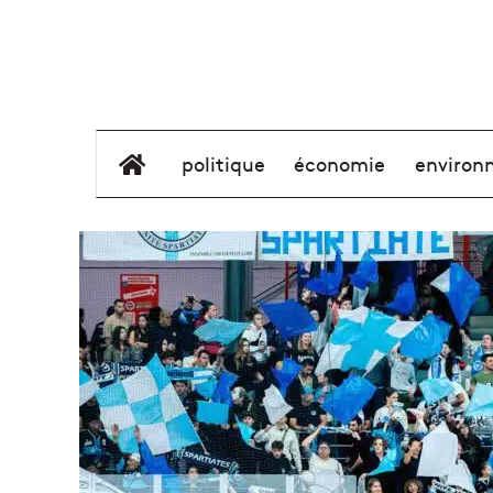
élément de menu
politique
économie
environ