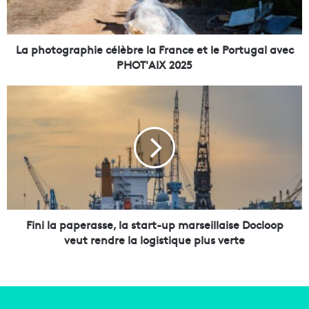
o
g
r
a
La photographie célèbre la France et le Portugal avec
p
PHOT'AIX 2025
h
i
F
e
i
c
n
é
i
l
l
è
a
b
p
r
a
e
p
l
e
Fini la paperasse, la start-up marseillaise Docloop
a
r
veut rendre la logistique plus verte
F
a
r
s
a
s
n
e
c