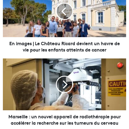
i
m
a
g
e
s
|
L
En images | Le Château Ricard devient un havre de
e
vie pour les enfants atteints de cancer
C
h
M
â
a
t
r
e
s
a
e
u
i
R
l
i
l
c
e
a
:
Marseille : un nouvel appareil de radiothérapie pour
r
u
accélérer la recherche sur les tumeurs du cerveau
d
n