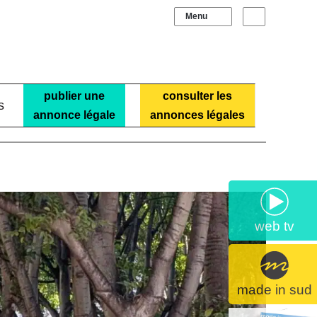
Sidebar (barre laté
Recherche
publier une
consulter les
s
annonce légale
annonces légales
web tv
made in sud