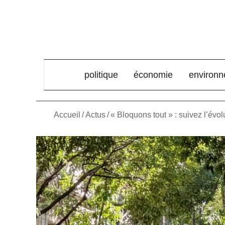
élément de menu
politique
économie
environ
Accueil
/
Actus
/
« Bloquons tout » : suivez l’évol