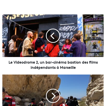
L
e
V
i
d
e
o
d
r
o
Le Videodrome 2, un bar-cinéma bastion des films
m
indépendants à Marseille
e
2
S
,
u
u
r
n
l
b
'
a
a