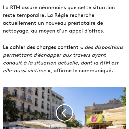
La RTM assure néanmoins que cette situation
reste temporaire. La Régie recherche
actuellement un nouveau prestataire de
nettoyage, au moyen d’un appel d’offres.
Le cahier des charges contient «
des dispositions
permettant d’échapper aux travers ayant
conduit à la situation actuelle, dont la RTM est
elle-aussi victime
», affirme le communiqué.
U
n
m
a
r
c
h