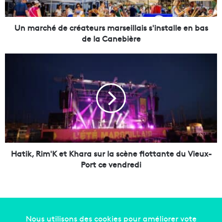
é
d
e
Un marché de créateurs marseillais s'installe en bas
c
de la Canebière
r
é
H
a
a
t
t
e
i
u
k
r
,
s
R
m
i
a
m
r
'
Hatik, Rim'K et Khara sur la scène flottante du Vieux-
s
K
Port ce vendredi
e
e
i
t
l
K
l
h
a
a