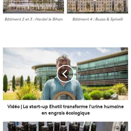
Bâtiment 2 et 3 : Hardel le Bihan
Bâtiment 4 : Buzzo & Spinelli
V
i
d
é
o
|
L
a
s
t
Vidéo | La start-up Ehotil transforme l'urine humaine
a
en engrais écologique
r
t
L
-
a