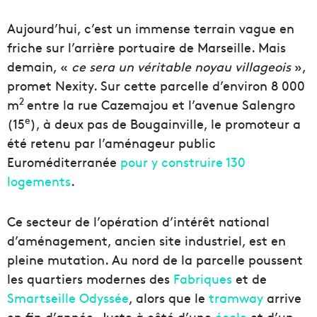
Aujourd’hui, c’est un immense terrain vague en
friche sur l’arrière portuaire de Marseille. Mais
demain, «
ce sera un véritable noyau villageois
»,
promet Nexity. Sur cette parcelle d’environ 8 000
2
m
entre la rue Cazemajou et l’avenue Salengro
e
(15
), à deux pas de Bougainville, le promoteur a
été retenu par l’aménageur public
Euroméditerranée
pour y construire 130
logements
.
Ce secteur de l’opération d’intérêt national
d’aménagement, ancien site industriel, est en
pleine mutation. Au nord de la parcelle poussent
les quartiers modernes des
Fabriques
et de
Smartseille Odyssée
, alors que le
tramway
arrive
en fin d’année. Juste à côté d’une
école
et d’un